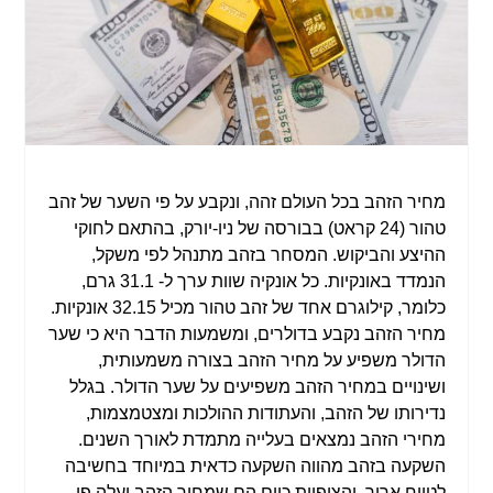
מחיר הזהב בכל העולם זהה, ונקבע על פי השער של זהב
טהור (24 קראט) בבורסה של ניו-יורק, בהתאם לחוקי
ההיצע והביקוש. המסחר בזהב מתנהל לפי משקל,
הנמדד באונקיות. כל אונקיה שוות ערך ל- 31.1 גרם,
כלומר, קילוגרם אחד של זהב טהור מכיל 32.15 אונקיות.
מחיר הזהב נקבע בדולרים, ומשמעות הדבר היא כי שער
הדולר משפיע על מחיר הזהב בצורה משמעותית,
ושינויים במחיר הזהב משפיעים על שער הדולר. בגלל
נדירותו של הזהב, והעתודות ההולכות ומצטמצמות,
מחירי הזהב נמצאים בעלייה מתמדת לאורך השנים.
השקעה בזהב מהווה השקעה כדאית במיוחד בחשיבה
לטווח ארוך, והציפיות כיום הם שמחיר הזהב יעלה פי