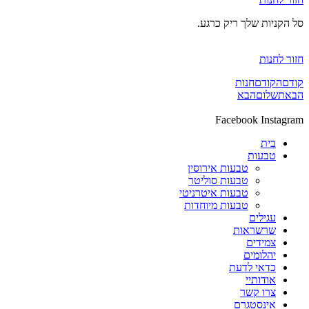
סל הקניות שלך ריק כרגע.
חזור לחנות
קודם
הקודם
חנות
הבא
תשלום
הבא
Facebook
Instagram
בית
טבעות
טבעות אירוסין
טבעות סוליטר
טבעות איטרניטי
טבעות מיוחדות
עגילים
שרשראות
צמידים
יהלומים
כדאי לדעת
אודותיי
צרו קשר
אינסטגרם