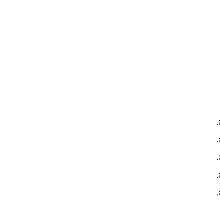
.
.
.
.
.