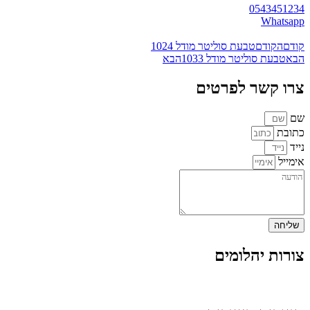
0543451234
Whatsapp
קודם
הקודם
טבעת סוליטר מודל 1024
הבא
טבעת סוליטר מודל 1033
הבא
צרו קשר לפרטים
שם
כתובת
נייד
אימייל
שליחה
צורות יהלומים