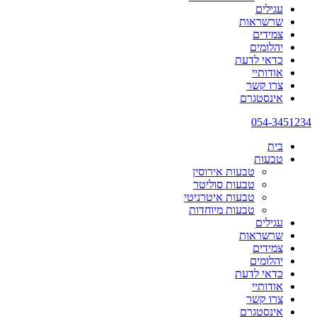
עגילים
שרשראות
צמידים
יהלומים
כדאי לדעת
אודותיי
צרו קשר
אינסטגרם
054-3451234
בית
טבעות
טבעות אירוסין
טבעות סוליטר
טבעות איטרניטי
טבעות מיוחדות
עגילים
שרשראות
צמידים
יהלומים
כדאי לדעת
אודותיי
צרו קשר
אינסטגרם