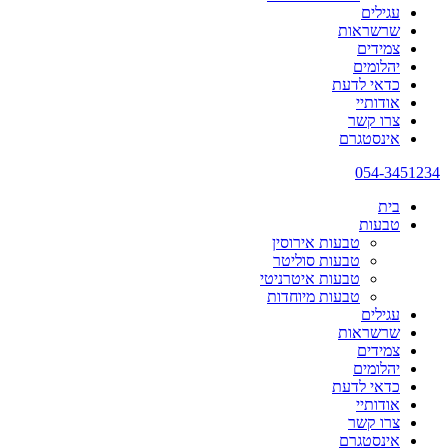
עגילים
שרשראות
צמידים
יהלומים
כדאי לדעת
אודותיי
צרו קשר
אינסטגרם
054-3451234
בית
טבעות
טבעות אירוסין
טבעות סוליטר
טבעות איטרניטי
טבעות מיוחדות
עגילים
שרשראות
צמידים
יהלומים
כדאי לדעת
אודותיי
צרו קשר
אינסטגרם