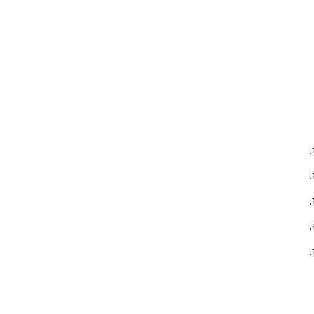
.
.
.
.
.